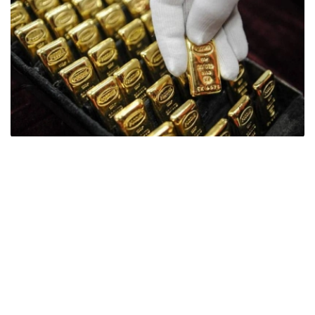
Фото: ӨзА
季度报告显示，哈萨克斯坦国家银行黄金储备增加了15吨。
波兰是2026年第二季度最大的黄金买家。该国在2026年第
二季度增加了51吨黄金储备。
中国购买了33吨黄金，乌兹别克斯坦购买了16吨，哈萨克
斯坦购买了15吨。约旦和捷克共和国的中央银行也分别增加
了6吨黄金储备。
全球各国央行在第二季度共购买了约289吨黄金，比2025年