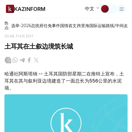
中文
KAZINFORM
热
选举-2026
总统府
任免
事件
国情咨文
跨里海国际运输路线/中间走
点:
20:48, 11 4月 2017
土耳其在土叙边境筑长城
哈通社阿斯塔纳 -- 土耳其国防部星期二在推特上宣布，土
耳其在其与叙利亚边境建造了一面总长为556公里的水泥
墙。