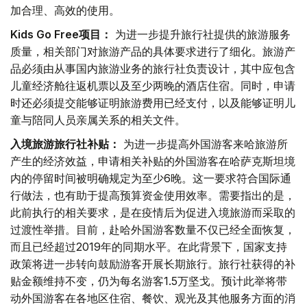
加合理、高效的使用。
Kids Go Free项目：
为进一步提升旅行社提供的旅游服务
质量，相关部门对旅游产品的具体要求进行了细化。旅游产
品必须由从事国内旅游业务的旅行社负责设计，其中应包含
儿童经济舱往返机票以及至少两晚的酒店住宿。同时，申请
时还必须提交能够证明旅游费用已经支付，以及能够证明儿
童与陪同人员亲属关系的相关文件。
入境旅游旅行社补贴：
为进一步提高外国游客来哈旅游所
产生的经济效益，申请相关补贴的外国游客在哈萨克斯坦境
内的停留时间被明确规定为至少6晚。这一要求符合国际通
行做法，也有助于提高预算资金使用效率。需要指出的是，
此前执行的相关要求，是在疫情后为促进入境旅游而采取的
过渡性举措。目前，赴哈外国游客数量不仅已经全面恢复，
而且已经超过2019年的同期水平。在此背景下，国家支持
政策将进一步转向鼓励游客开展长期旅行。旅行社获得的补
贴金额维持不变，仍为每名游客1.5万坚戈。预计此举将带
动外国游客在各地区住宿、餐饮、观光及其他服务方面的消