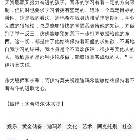
天资聪颖又努力奋进的孩子。音乐的学习有着一定的方向限
制，但同时也要求学习者拥有坚定的、追逐一个既定目标的
秉性。这是我的看法。迪玛希在我身边接受指导期间，学业
完成的很轻松，总是能够很快的掌握我教给他的知识，并做
到了举一反三，仿佛能够预知我下一步打算教授给他的东
西。这一切，都是由于他始终保持着旺盛的求知欲，不断地
自我学习的结果。我本身是个不喜欢多话，很少夸奖他人的
人。我欣赏的是那种少说多做，能取得真实成就的人。" 阿
伊特莫夫说。
作为恩师和长辈，阿伊特莫夫祝愿迪玛希能够始终保持着不
断奋斗的进取之心。
【编译：木合塔尔·木拉提】
娱乐
黄金储备
迪玛希
文化
艺术
阿克托别
社会