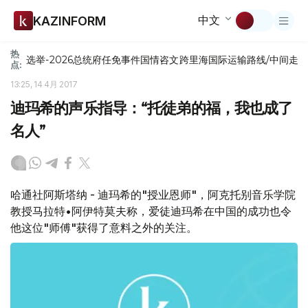
中文
KAZINFORM
热
选举-2026
总统府
任免
事件
国情咨文
跨里海国际运输路线/中间走
点:
13:25, 14 4月 2017
迪玛希的声乐指导：“托徒弟的福，我也成了
名人”
哈通社阿斯塔纳 - 迪玛希的"授业恩师"，阿克托别音乐学院
教授马拉特•阿伊特莫夫称，爱徒迪玛希在中国的成功也令
他这位"师傅"获得了意料之外的关注。