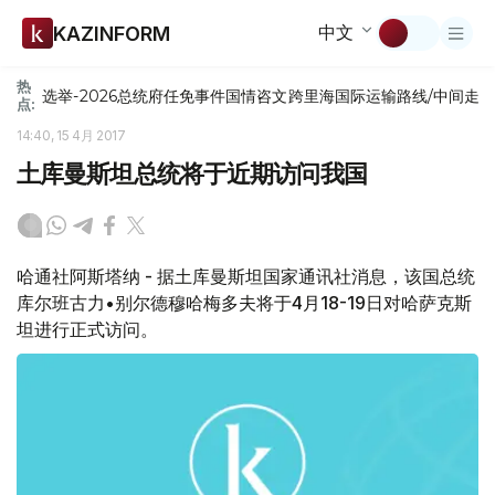
中文
KAZINFORM
热
选举-2026
总统府
任免
事件
国情咨文
跨里海国际运输路线/中间走
点:
14:40, 15 4月 2017
土库曼斯坦总统将于近期访问我国
哈通社阿斯塔纳 - 据土库曼斯坦国家通讯社消息，该国总统
库尔班古力•别尔德穆哈梅多夫将于4月18-19日对哈萨克斯
坦进行正式访问。