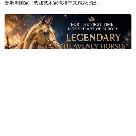
曼斯坦国家马戏团艺术家也将带来精彩演出。
Phоtо credit: Trend.az
此前，哈萨克国际通讯社曾报道，哈萨克斯坦总统哈斯穆-
卓玛尔特·托卡耶夫钟爱的珍稀伊莎贝拉色阿哈尔捷金母马
“阿克詹”（Ақжан），凭借其罕见的金色毛色和高贵优雅的
外形，已成为阿斯塔纳新的文化象征，并受到国际媒体和社
交平台广泛关注。