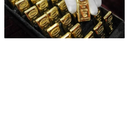
Фото: ӨзА
季度报告显示，哈萨克斯坦国家银行黄金储备增加了15吨。
波兰是2026年第二季度最大的黄金买家。该国在2026年第
二季度增加了51吨黄金储备。
中国购买了33吨黄金，乌兹别克斯坦购买了16吨，哈萨克
斯坦购买了15吨。约旦和捷克共和国的中央银行也分别增加
了6吨黄金储备。
全球各国央行在第二季度共购买了约289吨黄金，比2025年
同期增长了62%。去年同期，黄金购买量约为178吨。
世界黄金协会称，黄金需求的增长受到地缘政治不确定性、