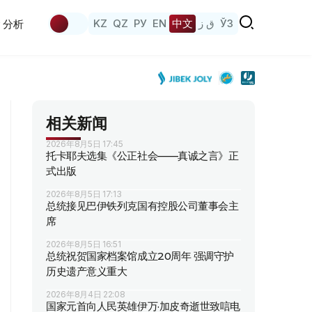
KZ
QZ
РУ
EN
中文
ق ز
ЎЗ
分析
相关新闻
2026年8月5日 17:45
托卡耶夫选集《公正社会——真诚之言》正
式出版
2026年8月5日 17:13
总统接见巴伊铁列克国有控股公司董事会主
席
2026年8月5日 16:51
总统祝贺国家档案馆成立20周年 强调守护
历史遗产意义重大
2026年8月4日 22:08
国家元首向人民英雄伊万·加皮奇逝世致唁电