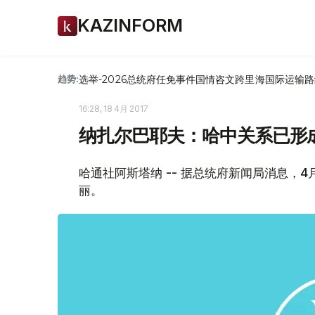
KAZINFORM
选举-2026
总统府
任免
事件
国情咨文
跨里海国际运输路
趋势:
16:28, 18 4月 2017
纳扎尔巴耶夫：哈中关系已形
哈通社阿斯塔纳 -- 据总统府新闻局消息，
丽。