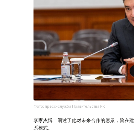
Фото: пресс-служба Правительства РК
李家杰博士阐述了他对未来合作的愿景，旨在建
系模式。