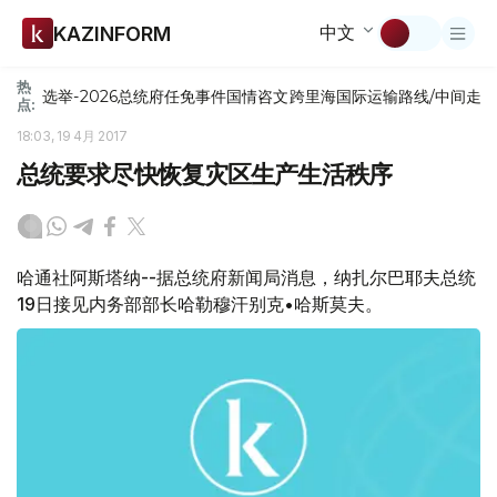
中文
KAZINFORM
热
选举-2026
总统府
任免
事件
国情咨文
跨里海国际运输路线/中间走
点:
18:03, 19 4月 2017
总统要求尽快恢复灾区生产生活秩序
哈通社阿斯塔纳--据总统府新闻局消息，纳扎尔巴耶夫总统
19日接见内务部部长哈勒穆汗别克•哈斯莫夫。