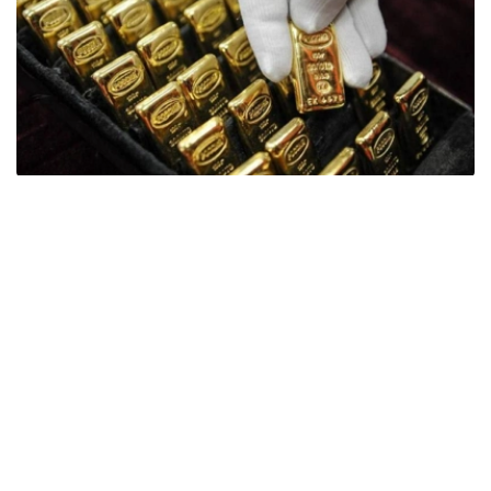
Фото: ӨзА
季度报告显示，哈萨克斯坦国家银行黄金储备增加了15吨。
波兰是2026年第二季度最大的黄金买家。该国在2026年第
二季度增加了51吨黄金储备。
中国购买了33吨黄金，乌兹别克斯坦购买了16吨，哈萨克
斯坦购买了15吨。约旦和捷克共和国的中央银行也分别增加
了6吨黄金储备。
全球各国央行在第二季度共购买了约289吨黄金，比2025年
同期增长了62%。去年同期，黄金购买量约为178吨。