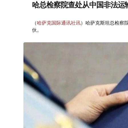
哈总检察院查处从中国非法运
（
哈萨克国际通讯社讯
）哈萨克斯坦总检察
伙。