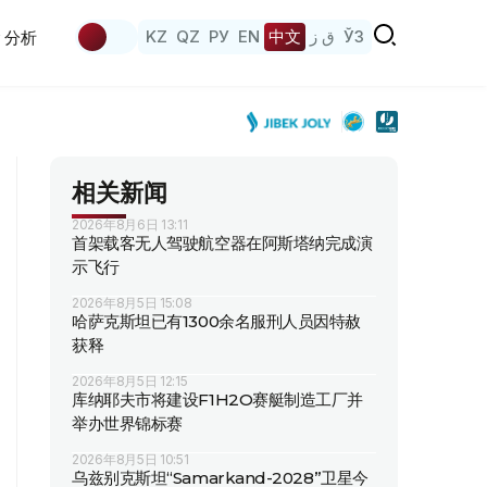
KZ
QZ
РУ
EN
中文
ق ز
ЎЗ
分析
相关新闻
2026年8月6日 13:11
首架载客无人驾驶航空器在阿斯塔纳完成演
示飞行
2026年8月5日 15:08
哈萨克斯坦已有1300余名服刑人员因特赦
获释
2026年8月5日 12:15
库纳耶夫市将建设F1H2O赛艇制造工厂并
举办世界锦标赛
2026年8月5日 10:51
乌兹别克斯坦“Samarkand-2028”卫星今