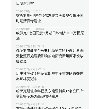
日发射升空
2026年8月4日 11:50
突厥斯坦州奥特拉尔发现迄今最早金帐汗国
时期清真寺遗址
2026年8月3日 09:53
欧佩克+七国同意9月起日均增产18.8万桶原
油
2026年7月31日 15:48
俄罗斯电商平台WB启动第二轮补偿计划 向
受物流设施遇袭影响的哈萨克斯坦商家发放
援助金
2026年7月29日 22:05
历史性突破！哈萨克斯坦男子重剑队首夺世
界锦标赛冠军
2026年7月29日 15:19
哈萨克斯坦今年已从东南亚解救17名公民 外
交部警示海外高薪招聘骗局
2026年7月29日 10:52
东哈州查处非法金矿开采点 30余人涉案包