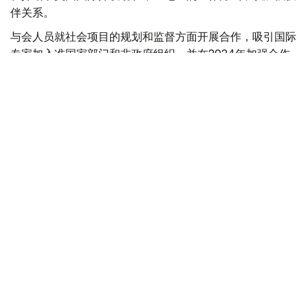
伴关系。
与会人员就社会项目的规划和监督方面开展合作，吸引国际
专家加入准国家部门和非政府组织，并在2024年加强合作
问题达成一致。
最后，新闻部副部长哈德尔沃夫邀请路易斯·里维拉先生出
席将于今年10月举行的哈萨克斯坦第11届民间论坛。