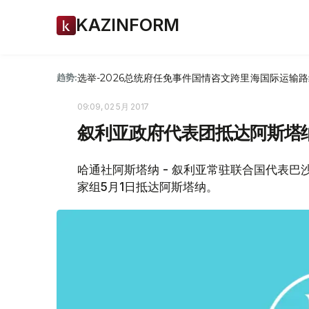
KAZINFORM
选举-2026
总统府
任免
事件
国情咨文
跨里海国际运输路
趋势:
09:09, 02 5月 2017
叙利亚政府代表团抵达阿斯塔
哈通社阿斯塔纳 - 叙利亚常驻联合国代表
家组5月1日抵达阿斯塔纳。