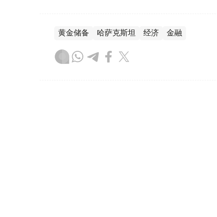
黄金储备
哈萨克斯坦
经济
金融
木合塔尔 哈力木拉
编译
08:31, 31 7月 2026
哈萨克斯坦是全球五大黄金购
（哈萨克国际通讯社讯）根据世界黄金协会（Worl
坦成为2026年第二季度全球央行黄金购买