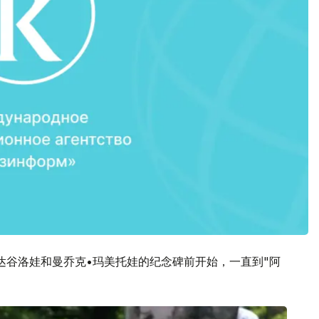
达谷洛娃和曼乔克•玛美托娃的纪念碑前开始，一直到"阿