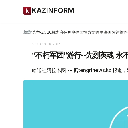
KAZINFORM
选举-2026
总统府
任免
事件
国情咨文
跨里海国际运输路
趋势:
10:40, 10 5月 2017
“不朽军团”游行--先烈英魂 永
哈通社阿拉木图 -- 据tengrinews.k