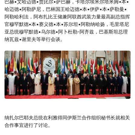
巴赫•艾哈迈德•贾比尔•萨巴赫，卡塔尔埃米尔塔米姆•本•
哈迈德•阿勒萨尼，巴林国王哈迈德•本•伊萨•本•萨勒曼•
阿勒哈利法，阿布扎比王储兼阿联酋武装力量最高副总指挥
官穆罕默德•本•赛义德•本•苏尔坦•阿勒纳哈扬，毛里塔尼
亚总统穆罕默德•乌尔德•阿卜杜勒-阿齐兹，巴基斯坦总理
纳瓦兹•谢里夫等举行会谈。
纳扎尔巴耶夫总统在利雅得同伊斯兰合作组织秘书长就相关
合作事宜进行了讨论。