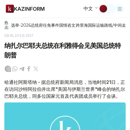
中文
KAZINFORM
热
选举-2026
总统府
任免
事件
国情咨文
跨里海国际运输路线/中间走
点:
09:16, 22 5月 2017
纳扎尔巴耶夫总统在利雅得会见美国总统特
朗普
哈通社阿斯塔纳 - 据总统府新闻局消息，当地时间21日，正
在访问沙特阿拉伯并出席"美国与伊斯兰世界"峰会的纳扎尔
巴耶夫总统，同多位国家元首及代表团成员举行了会谈。