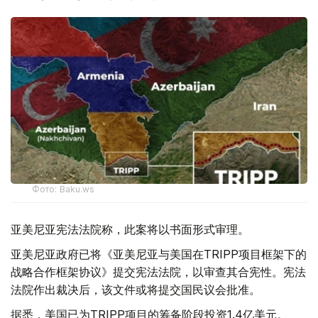
Фото: Baku.ws
亚美尼亚宪法法院称，此案将以书面形式审理。
亚美尼亚政府已将《亚美尼亚与美国在TRIPP项目框架下的
战略合作框架协议》提交宪法法院，以审查其合宪性。宪法
法院作出裁决后，该文件或将提交国民议会批准。
据悉，美国已为TRIPP项目的筹备阶段投资1.4亿美元。