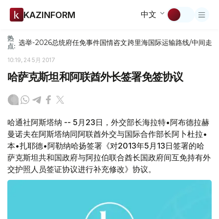
中文
KAZINFORM
热
选举-2026
总统府
任免
事件
国情咨文
跨里海国际运输路线/中间走
点:
10:19, 24 5月 2017
哈萨克斯坦和阿联酋外长签署免签协议
哈通社阿斯塔纳 -- 5月23日，外交部长海拉特•阿布德拉赫
曼诺夫在阿斯塔纳同阿联酋外交与国际合作部长阿卜杜拉•
本•扎耶德•阿勒纳哈扬签署《对2013年5月13日签署的哈
萨克斯坦共和国政府与阿拉伯联合酋长国政府间互免持有外
交护照人员签证协议进行补充修改》协议。