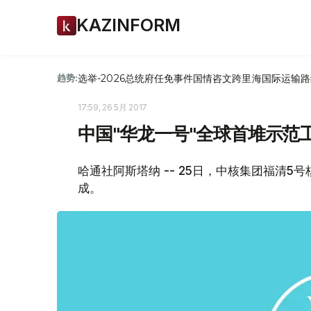
KAZINFORM
选举-2026
总统府
任免
事件
国情咨文
跨里海国际运输路
趋势:
17:59, 26 5月 2017
中国"华龙一号"全球首堆示范
哈通社阿斯塔纳 -- 25日，中核集团福清
成。