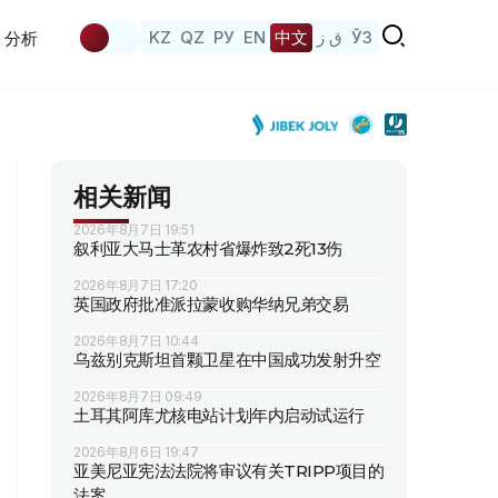
KZ
QZ
РУ
EN
中文
ق ز
ЎЗ
分析
相关新闻
2026年8月7日 19:51
叙利亚大马士革农村省爆炸致2死13伤
2026年8月7日 17:20
英国政府批准派拉蒙收购华纳兄弟交易
2026年8月7日 10:44
乌兹别克斯坦首颗卫星在中国成功发射升空
2026年8月7日 09:49
土耳其阿库尤核电站计划年内启动试运行
2026年8月6日 19:47
亚美尼亚宪法法院将审议有关TRIPP项目的
法案