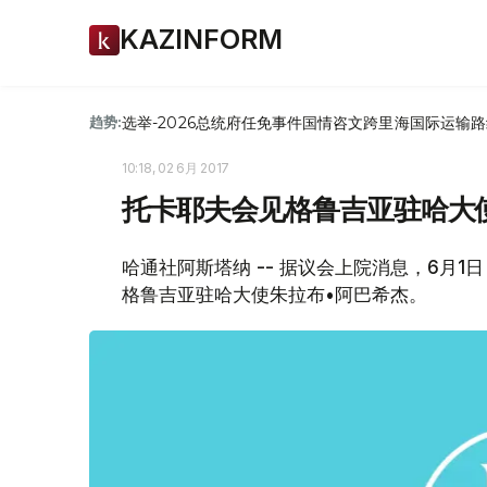
KAZINFORM
选举-2026
总统府
任免
事件
国情咨文
跨里海国际运输路
趋势:
10:18, 02 6月 2017
托卡耶夫会见格鲁吉亚驻哈大
哈通社阿斯塔纳 -- 据议会上院消息，6月
格鲁吉亚驻哈大使朱拉布•阿巴希杰。