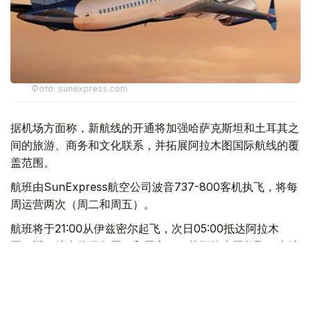
Фото: sunexpress.com
据机场方面称，新航线的开通将加强哈萨克斯坦和土耳其之
间的旅游、商务和文化联系，并拓展阿拉木图国际航线的覆
盖范围。
航班由SunExpress航空公司波音737-800客机执飞，将每
周运营两次（周二和周五）。
航班将于21:00从伊兹密尔起飞，次日05:00抵达阿拉木
图。返程航班将于每周三和周六6:25从阿拉木图起飞，当地
时间9:50抵达伊兹密尔。