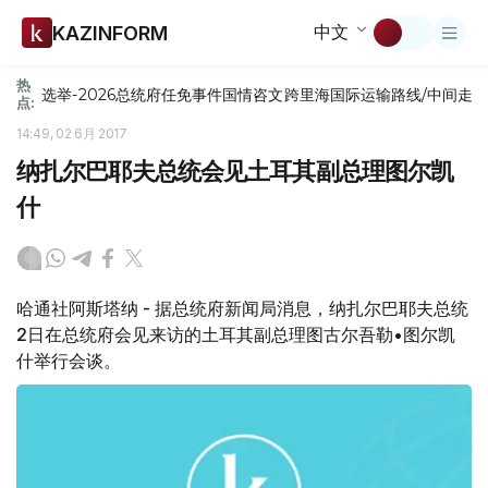
中文
KAZINFORM
热
选举-2026
总统府
任免
事件
国情咨文
跨里海国际运输路线/中间走
点:
14:49, 02 6月 2017
纳扎尔巴耶夫总统会见土耳其副总理图尔凯
什
哈通社阿斯塔纳 - 据总统府新闻局消息，纳扎尔巴耶夫总统
2日在总统府会见来访的土耳其副总理图古尔吾勒•图尔凯
什举行会谈。