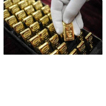
Фото: ӨзА
季度报告显示，哈萨克斯坦国家银行黄金储备增加了15吨。
波兰是2026年第二季度最大的黄金买家。该国在2026年第
二季度增加了51吨黄金储备。
中国购买了33吨黄金，乌兹别克斯坦购买了16吨，哈萨克
斯坦购买了15吨。约旦和捷克共和国的中央银行也分别增加
了6吨黄金储备。