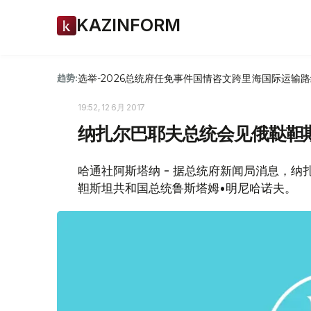
KAZINFORM
选举-2026
总统府
任免
事件
国情咨文
跨里海国际运输路
趋势:
19:52, 12 6月 2017
纳扎尔巴耶夫总统会见俄鞑靼
哈通社阿斯塔纳 - 据总统府新闻局消息，纳
靼斯坦共和国总统鲁斯塔姆•明尼哈诺夫。