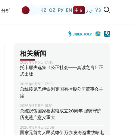
KZ
QZ
РУ
EN
中文
ق ز
ЎЗ
分析
相关新闻
2026年8月5日 17:45
托卡耶夫选集《公正社会——真诚之言》正
式出版
2026年8月5日 17:13
总统接见巴伊铁列克国有控股公司董事会主
席
2026年8月5日 16:51
总统祝贺国家档案馆成立20周年 强调守护
历史遗产意义重大
2026年8月4日 22:08
国家元首向人民英雄伊万·加皮奇逝世致唁电