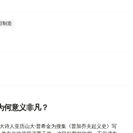
坦制造
为何意义非凡？
伟大诗人亚历山大·普希金为搜集《普加乔夫起义史》写