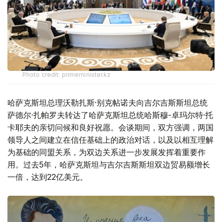
Photo credit: primeminister.kz
哈萨克斯坦总理沃勒扎斯·别克帖诺夫向吉尔吉斯斯坦总统
萨德尔·扎帕罗夫转达了哈萨克斯坦总统哈斯穆-卓玛尔特·托
卡耶夫的亲切问候和良好祝愿。会谈期间，双方强调，两国
领导人之间建立在信任基础上的政治对话，以及以相互理解
为基础的同盟关系，为双边关系进一步发展发挥着重要作
用。过去5年，哈萨克斯坦与吉尔吉斯斯坦双边贸易额增长
一倍，达到22亿美元。