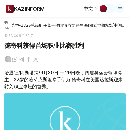
中文
KAZINFORM
热
选举-2026
总统府
任免
事件
国情咨文
跨里海国际运输路线/中间走
点:
12:31, 30 9月 2017
德奇科获得首场职业比赛胜利
哈通社/阿斯塔纳/9月30日 -- 29日晚，两届奥运会铜牌得
主、27岁的哈萨克斯坦拳手伊万·德奇科在美国达拉斯迎来
转入职业拳坛的首秀。