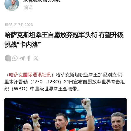
木合塔尔 哈力木拉
编译
16:18, 21 7月 2026
哈萨克斯坦拳王自愿放弃冠军头衔 有望升级
挑战“卡内洛”
（
哈萨克国际通讯社讯
）哈萨克斯坦职业拳王加尼别克·阿
里木汗吾勒（17-0，12KO）21日宣布自愿放弃世界拳击组
织（WBO）中量级世界拳王金腰带。