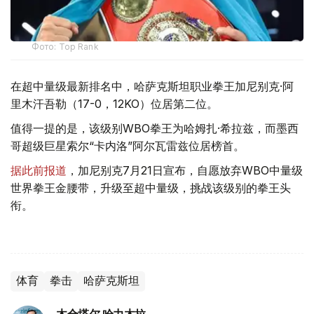
Фото: Top Rank
在超中量级最新排名中，哈萨克斯坦职业拳王加尼别克·阿
里木汗吾勒（17-0，12KO）位居第二位。
值得一提的是，该级别WBO拳王为哈姆扎·希拉兹，而墨西
哥超级巨星索尔“卡内洛”阿尔瓦雷兹位居榜首。
据此前报道
，加尼别克7月21日宣布，自愿放弃WBO中量级
世界拳王金腰带，升级至超中量级，挑战该级别的拳王头
衔。
体育
拳击
哈萨克斯坦