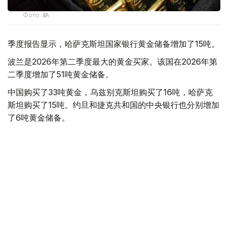
Фото: ӨзА
季度报告显示，哈萨克斯坦国家银行黄金储备增加了15吨。
波兰是2026年第二季度最大的黄金买家。该国在2026年第
二季度增加了51吨黄金储备。
中国购买了33吨黄金，乌兹别克斯坦购买了16吨，哈萨克
斯坦购买了15吨。约旦和捷克共和国的中央银行也分别增加
了6吨黄金储备。
全球各国央行在第二季度共购买了约289吨黄金，比2025年
同期增长了62%。去年同期，黄金购买量约为178吨。
世界黄金协会称，黄金需求的增长受到地缘政治不确定性、
本季度贵金属价格下跌，以及各国寻求国际储备多元化等因
素的影响。
根据该协会进行的一项调查，89%的央行行长预计未来一
年全球黄金储备量将会增加。45%的受访者表示，他们的