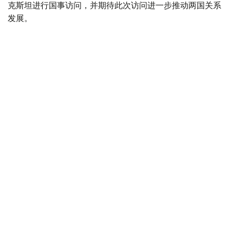
克斯坦进行国事访问，并期待此次访问进一步推动两国关系
发展。
总统
外交
哈斯穆-卓玛尔特·托卡耶夫
达娜 努尔巴克提
编译
18:54, 07 8月 2026
国家元首向北哈州成立90周年庆典致贺信
（
哈萨克国际通讯社讯
）据总统府新闻局消息，哈萨克斯坦
总统哈斯穆-卓玛尔特·托卡耶夫7日向北哈萨克斯坦州成立
90周年庆典致贺信。