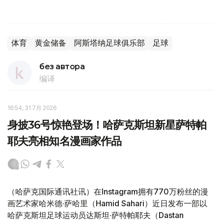
体育
黄金储备
阿斯塔纳足球俱乐部
足球
без автора
编译
16:54, 31 7月 2026
身披36号惊艳登场！哈萨克斯坦新星萨特帕
耶夫亮相知名漫画家作品
（哈萨克国际通讯社讯）在Instagram拥有770万粉丝的漫
画艺术家哈米德·萨哈里（Hamid Sahari）近日发布一部以
哈萨克斯坦足球运动员达斯坦·萨特帕耶夫（Dastan