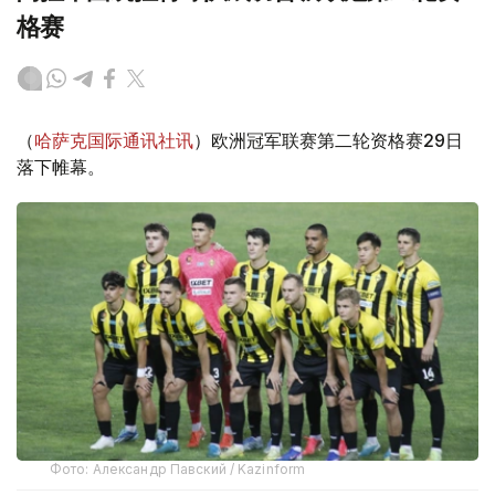
格赛
（
哈萨克国际通讯社讯
）欧洲冠军联赛第二轮资格赛29日
落下帷幕。
Фото: Александр Павский / Kazinform