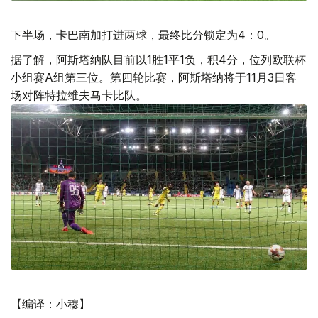
下半场，卡巴南加打进两球，最终比分锁定为4：0。
据了解，阿斯塔纳队目前以1胜1平1负，积4分，位列欧联杯
小组赛A组第三位。第四轮比赛，阿斯塔纳将于11月3日客
场对阵特拉维夫马卡比队。
【编译：小穆】