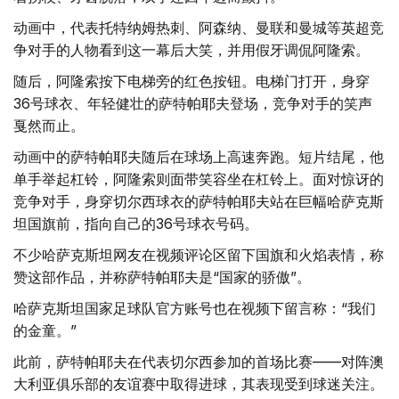
动画中，代表托特纳姆热刺、阿森纳、曼联和曼城等英超竞
争对手的人物看到这一幕后大笑，并用假牙调侃阿隆索。
随后，阿隆索按下电梯旁的红色按钮。电梯门打开，身穿
36号球衣、年轻健壮的萨特帕耶夫登场，竞争对手的笑声
戛然而止。
动画中的萨特帕耶夫随后在球场上高速奔跑。短片结尾，他
单手举起杠铃，阿隆索则面带笑容坐在杠铃上。面对惊讶的
竞争对手，身穿切尔西球衣的萨特帕耶夫站在巨幅哈萨克斯
坦国旗前，指向自己的36号球衣号码。
不少哈萨克斯坦网友在视频评论区留下国旗和火焰表情，称
赞这部作品，并称萨特帕耶夫是“国家的骄傲”。
哈萨克斯坦国家足球队官方账号也在视频下留言称：“我们
的金童。”
此前，萨特帕耶夫在代表切尔西参加的首场比赛——对阵澳
大利亚俱乐部的友谊赛中取得进球，其表现受到球迷关注。