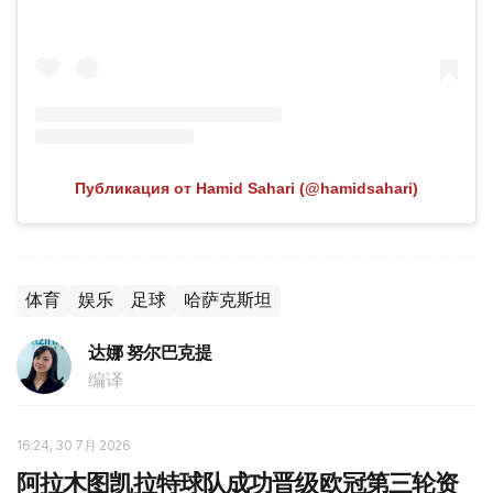
Публикация от Hamid Sahari (@hamidsahari)
体育
娱乐
足球
哈萨克斯坦
达娜 努尔巴克提
编译
16:24, 30 7月 2026
阿拉木图凯拉特球队成功晋级欧冠第三轮资