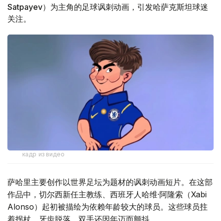
Satpayev）为主角的足球讽刺动画，引发哈萨克斯坦球迷
关注。
кадр из видео
萨哈里主要创作以世界足坛为题材的讽刺动画短片。在这部
作品中，切尔西新任主教练、西班牙人哈维·阿隆索（Xabi
Alonso）起初被描绘为依赖年龄较大的球员。这些球员拄
着拐杖、牙齿脱落，双手还因年迈而颤抖。