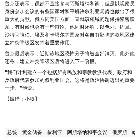
普京还表示，虽然不直接参与阿斯塔纳和谈，但是以观察员
身份参加会议的有些国家对和平解决叙利亚局势也做出了很
重大的贡献。俄方同美国方面一直就该领域问题保持紧密联
系，有时候也会有一些辩论。他同时还称，以色列、约旦、
沙特阿拉伯、埃及和卡塔尔等国家对各自有影响的叙地区建
立冲突降级区发挥着重要作用。
普京最后表示，近期该地区恐怖分子将被全部消灭。此外他
还称，建立冲突降级区后将进入下一阶段。
"我们计划建立一个包括所有民族和宗教教派代表、政府和
反政府代表参加的叙利亚国会。这将是政治协调迈出的重要
一步。"他说。
【编译：小穆】
总统
黄金储备
叙利亚
阿斯塔纳和平会议
俄罗斯
哈