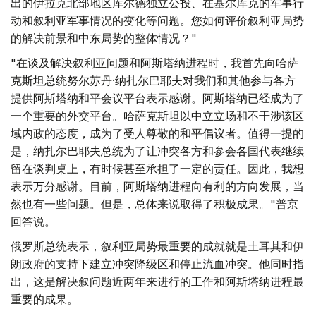
出的伊拉克北部地区库尔德独立公投、在基尔库克的军事行
动和叙利亚军事情况的变化等问题。您如何评价叙利亚局势
的解决前景和中东局势的整体情况？"
"在谈及解决叙利亚问题和阿斯塔纳进程时，我首先向哈萨
克斯坦总统努尔苏丹·纳扎尔巴耶夫对我们和其他参与各方
提供阿斯塔纳和平会议平台表示感谢。阿斯塔纳已经成为了
一个重要的外交平台。哈萨克斯坦以中立立场和不干涉该区
域内政的态度，成为了受人尊敬的和平倡议者。值得一提的
是，纳扎尔巴耶夫总统为了让冲突各方和参会各国代表继续
留在谈判桌上，有时候甚至承担了一定的责任。因此，我想
表示万分感谢。目前，阿斯塔纳进程向有利的方向发展，当
然也有一些问题。但是，总体来说取得了积极成果。"普京
回答说。
俄罗斯总统表示，叙利亚局势最重要的成就就是土耳其和伊
朗政府的支持下建立冲突降级区和停止流血冲突。他同时指
出，这是解决叙问题近两年来进行的工作和阿斯塔纳进程最
重要的成果。