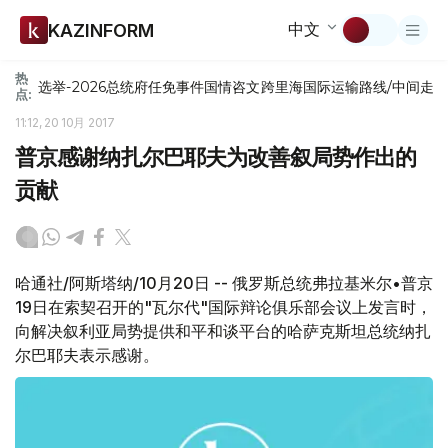
中文
KAZINFORM
热
选举-2026
总统府
任免
事件
国情咨文
跨里海国际运输路线/中间走
点:
11:12, 20 10月 2017
普京感谢纳扎尔巴耶夫为改善叙局势作出的
贡献
哈通社/阿斯塔纳/10月20日 -- 俄罗斯总统弗拉基米尔•普京
19日在索契召开的"瓦尔代"国际辩论俱乐部会议上发言时，
向解决叙利亚局势提供和平和谈平台的哈萨克斯坦总统纳扎
尔巴耶夫表示感谢。