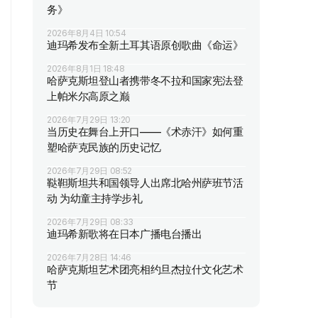
务》
2026年8月4日 10:54
迪玛希发布全新土耳其语原创歌曲《命运》
2026年8月1日 18:48
哈萨克斯坦登山者携带冬不拉和国家宪法登
上帕米尔高原之巅
2026年7月29日 13:20
当历史在舞台上开口——《术赤汗》如何重
塑哈萨克民族的历史记忆
2026年7月29日 08:52
鞑靼斯坦共和国领导人出席北哈州萨班节活
动 为幼童主持学步礼
2026年7月29日 08:33
迪玛希新歌将在日本广播电台播出
2026年7月28日 14:46
哈萨克斯坦艺术团亮相约旦杰拉什文化艺术
节