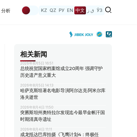
KZ
QZ
РУ
EN
中文
ق ز
ЎЗ
分析
相关新闻
2026年8月5日 16:51
总统祝贺国家档案馆成立20周年 强调守护
历史遗产意义重大
2026年8月5日 14:13
哈萨克斯坦著名电影导演阿尔达克·阿米尔库
洛夫逝世
2026年8月4日 11:50
突厥斯坦州奥特拉尔发现迄今最早金帐汗国
时期清真寺遗址
2026年8月4日 11:11
成龙抵达巴库拍摄《飞鹰计划4：终极任