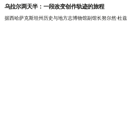
乌拉尔两天半：一段改变创作轨迹的旅程
据西哈萨克斯坦州历史与地方志博物馆副馆长努尔然·杜兹
巴特尔介绍，1833年9月21日，普希金沿大奥伦堡大道抵达
乌拉尔。
此次出行的主要目的，是搜集有关普加乔夫起义的第一手历
史资料，正如普希金本人所写，希望“了解人民的看法”。
据介绍，普希金抵达后入住乌拉尔哥萨克军阿塔曼官邸。来
自圣彼得堡的客人由副官尼基塔·东斯科伊迎接，并被带到
二楼客房休息、更换衣物，随后前往会见时任乌拉尔哥萨克
军阿塔曼瓦西里·波卡季洛夫。