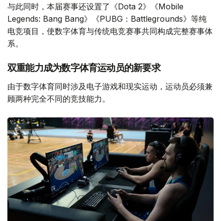
与此同时，本届赛事还设置了《Dota 2》《Mobile
Legends: Bang Bang》《PUBG：Battlegrounds》等纯
电竞项目，使数字体育与传统电竞赛事共同构成完整赛事体
系。
双重能力成为数字体育运动员的新要求
由于数字体育同时涉及电子游戏和现实运动，运动员必须兼
顾两种完全不同的竞技能力。