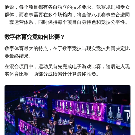
他说，每个项目都有各自独立的技术要求、竞赛规则和受众
群体，而赛事需要在多个场馆内，将全部八项赛事整合进同
一套运营体系，同时保持每个项目自身特色和竞技公平性。
数字体育究竟如何比赛？
数字体育最大的特点，在于数字竞技与现实竞技共同决定比
赛最终结果。
在混合项目中，运动员首先完成电子游戏比赛，随后进入现
实体育比赛，两部分成绩累计计算最终胜负。