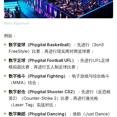
Фото: Kazinform
例如：
数字篮球（Phygital Basketball）
：先进行《3on3
FreeStyle》比赛，再进行现实两对两篮球赛；
数字足球（Phygital Football UFL）
：先进行UFL足球
模拟器比赛，再进行五人制足球比赛；
数字格斗（Phygital Fighting）
：电子游戏与综合格斗
（MMA）结合；
数字射击（Phygital Shooter CS2）
：先进行《反恐精
英2》（Counter-Strike 2）比赛，再进行激光枪
（Laser Tag）实战对抗；
数字舞蹈（Phygital Dancing）
：借助《Just Dance》