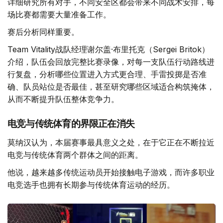
详细研究所有对手，不同安全区都会带来不同战术安排，每
场比赛都需要大量准备工作。
赛后分析同样重要。
Team Vitality战队经理谢尔盖·布里托克（Sergei Britok）
介绍，队伍会回放完整比赛录像，对每一支队伍行动路线进
行复盘，分析哪些位置进入方式更合理、手雷投掷是否准
确、队员站位是否最佳，甚至研究哪些区域适合构筑掩体，
从而不断提升队伍整体竞争力。
电竞与传统体育的界限正在消失
莫纳汉认为，本届赛事最具意义之处，在于它正在不断拉近
电竞与传统体育两个群体之间的距离。
他说，越来越多传统运动员开始接触电子游戏，而许多职业
电竞选手也拥有长期参与传统体育运动的经历。