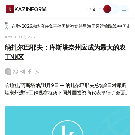
中文
KAZINFORM
热
选举-2026
总统府
任免
事件
国情咨文
跨里海国际运输路线/中间走
点:
10:59, 09 11月 2017
纳扎尔巴耶夫：库斯塔奈州应成为最大的农
工业区
哈通社/阿斯塔纳/11月9日 -- 纳扎尔巴耶夫总统8日对库斯
塔奈州进行工作视察框架下同外国投资商代表举行了会面。