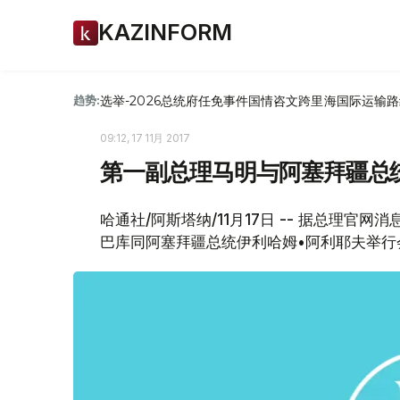
KAZINFORM
选举-2026
总统府
任免
事件
国情咨文
跨里海国际运输路
趋势:
09:12, 17 11月 2017
第一副总理马明与阿塞拜疆总
哈通社/阿斯塔纳/11月17日 -- 据总理官
巴库同阿塞拜疆总统伊利哈姆•阿利耶夫举行