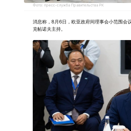
Фото: пресс-служба Правительства РК
消息称，8月6日，欧亚政府间理事会小范围会
克帖诺夫主持。