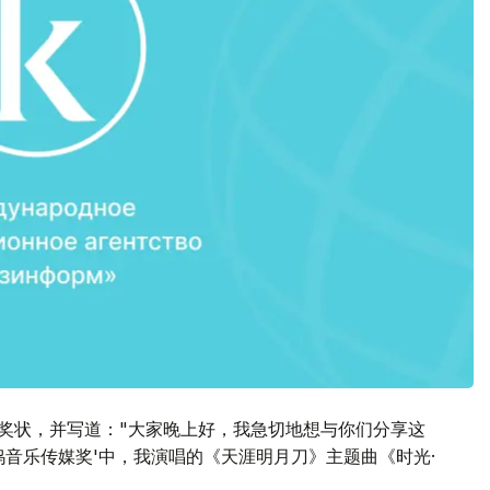
获得的奖状，并写道："大家晚上好，我急切地想与你们分享这
坞音乐传媒奖'中，我演唱的《天涯明月刀》主题曲《时光·