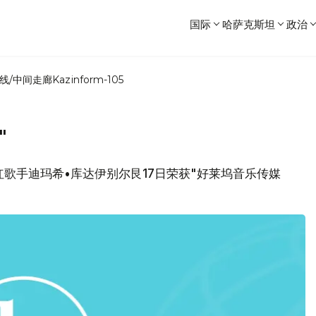
国际
哈萨克斯坦
政治
线/中间走廊
Kazinform-105
"
坦当红歌手迪玛希•库达伊别尔艮17日荣获"好莱坞音乐传媒