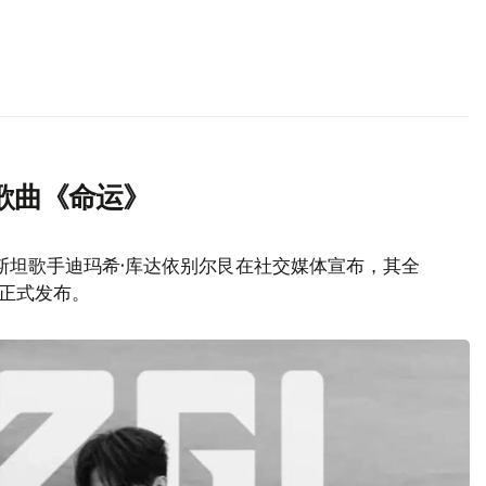
歌曲《命运》
斯坦歌手迪玛希·库达依别尔艮在社交媒体宣布，其全
）正式发布。