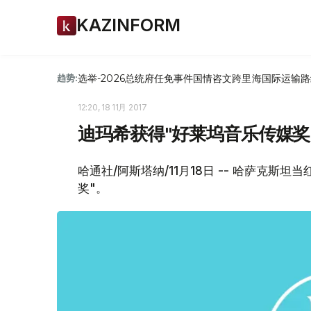
KAZINFORM
选举-2026
总统府
任免
事件
国情咨文
跨里海国际运输路
趋势:
12:20, 18 11月 2017
迪玛希获得"好莱坞音乐传媒奖
哈通社/阿斯塔纳/11月18日 -- 哈萨克斯
奖"。