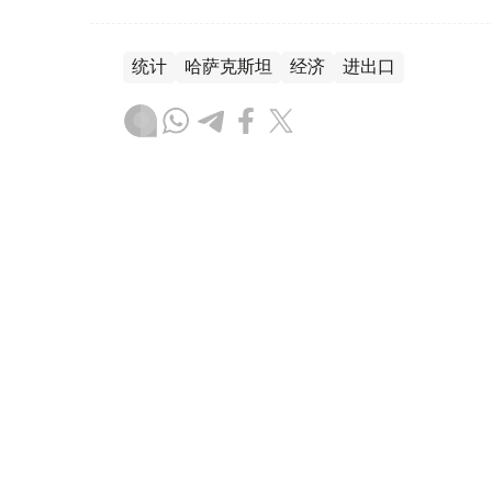
统计
哈萨克斯坦
经济
进出口
木合塔尔 哈力木拉
编译
08:56, 07 8月 2026
哈萨克斯坦服务出口额增至13
（哈萨克国际通讯社讯）据Energyprom.
亿美元（约130亿美元），运输服务仍是服