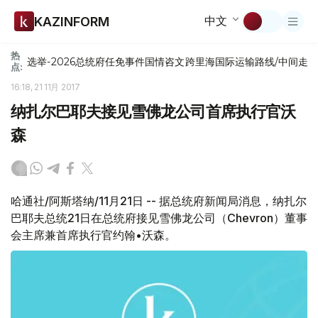
中文
KAZINFORM
热
选举-2026
总统府
任免
事件
国情咨文
跨里海国际运输路线/中间走
点:
16:18, 21 11月 2017
纳扎尔巴耶夫接见雪佛龙公司首席执行官沃
森
哈通社/阿斯塔纳/11月21日 -- 据总统府新闻局消息，纳扎尔
巴耶夫总统21日在总统府接见雪佛龙公司（Chevron）董事
会主席兼首席执行官约翰•沃森。