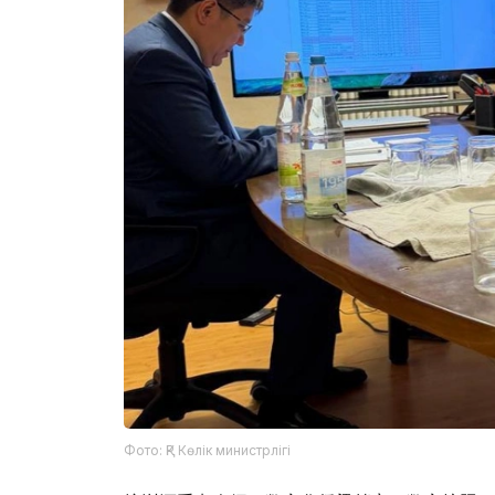
Фото: ҚР Көлік министрлігі