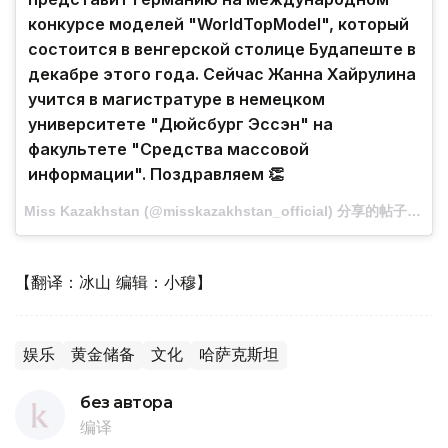
конкурсе моделей "WorldTopModel", который
состоится в венгерской столице Будапеште в
декабре этого года. Сейчас Жанна Хайрулина
учится в магистратуре в немецком
университете "Дюйсбург Эссэн" на
факультете "Средства массовой
информации". Поздравляем 👏
Miss Kazakhstan (@misskazakhstan_official) 分享的帖子 · 2017-11-27，5:43 PST
【翻译：冰山 编辑：小穆】
娱乐
黄金储备
文化
哈萨克斯坦
без автора
编译