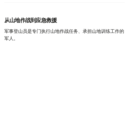
从山地作战到应急救援
军事登山员是专门执行山地作战任务、承担山地训练工作的
军人。
据哈萨克斯坦国防部介绍，军事登山员需接受系统的专业训
练，完成山地行进、攀岩、冰雪地形通过、登山装备使用、
伤员救援及山地分队协同等课程，并在实战化训练场完成综
合考核。
只有身体素质和心理素质均达到要求的军人，才能参加相关
培训。完成课程并通过理论和实操考试后，可获得相应资格
认证，部分学员还可取得登山运动等级证书。
目前，随着山地作战任务不断增加，哈萨克斯坦计划进一步
完善培训体系，加强教官队伍建设，并逐步扩大军事登山员
培养规模。