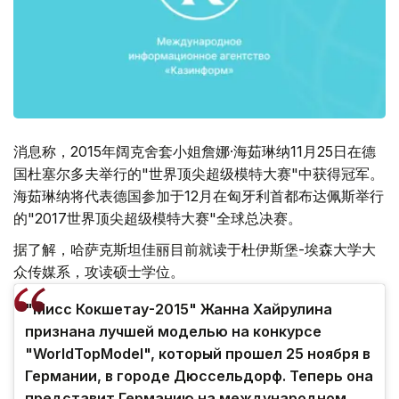
消息称，2015年阔克舍套小姐詹娜·海茹琳纳11月25日在德
国杜塞尔多夫举行的"世界顶尖超级模特大赛"中获得冠军。
海茹琳纳将代表德国参加于12月在匈牙利首都布达佩斯举行
的"2017世界顶尖超级模特大赛"全球总决赛。
据了解，哈萨克斯坦佳丽目前就读于杜伊斯堡-埃森大学大
众传媒系，攻读硕士学位。
"Мисс Кокшетау-2015" Жанна Хайрулина
признана лучшей моделью на конкурсе
"WorldTopModel", который прошел 25 ноября в
Германии, в городе Дюссельдорф. Теперь она
представит Германию на международном