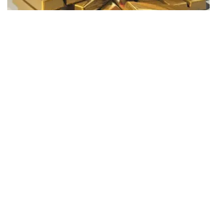
Фото: Pixabay
据哈萨克斯坦国家银行公布的数据，目前1克黄金价格为
61889.33坚戈。
相比一周前的61925.12坚戈，每克下跌35.79坚戈。
世界黄金协会数据显示，2026年上半年国际黄金市场波动
明显。今年1月，国际金价曾12次刷新历史纪录，最高升至
每金衡盎司5405美元；但到6月，金价一度回落至每金衡盎
司4002美元。
世界黄金协会表示，下半年黄金价格走势将主要受到地缘政
治局势、利率变化以及投资者市场情绪等因素影响。
在当前市场环境保持不变的情况下，预计到今年年底，国际
金价将围绕每金衡盎司4100美元上下约5%的区间波动。