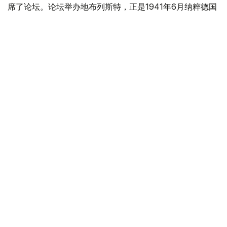
席了论坛。论坛举办地布列斯特，正是1941年6月纳粹德国
发动突然袭击的首个受攻击城市。
Фото: Мәжіліс
在论坛全体会议上，霍沙诺夫指出，6月22日不仅是一个象
征残酷战争爆发的纪念日，更是一个回望历史、缅怀为后世