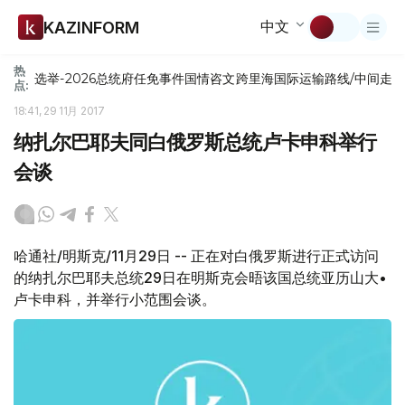
中文
KAZINFORM
热
选举-2026
总统府
任免
事件
国情咨文
跨里海国际运输路线/中间走
点:
18:41, 29 11月 2017
纳扎尔巴耶夫同白俄罗斯总统卢卡申科举行
会谈
哈通社/明斯克/11月29日 -- 正在对白俄罗斯进行正式访问
的纳扎尔巴耶夫总统29日在明斯克会晤该国总统亚历山大•
卢卡申科，并举行小范围会谈。