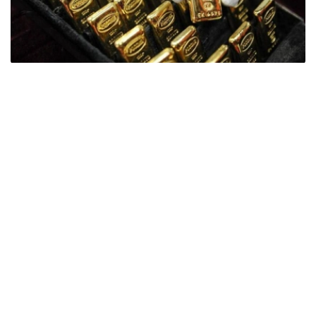
Фото: ӨзА
季度报告显示，哈萨克斯坦国家银行黄金储备增加了15吨。
波兰是2026年第二季度最大的黄金买家。该国在2026年第
二季度增加了51吨黄金储备。
中国购买了33吨黄金，乌兹别克斯坦购买了16吨，哈萨克
斯坦购买了15吨。约旦和捷克共和国的中央银行也分别增加
了6吨黄金储备。
全球各国央行在第二季度共购买了约289吨黄金，比2025年
同期增长了62%。去年同期，黄金购买量约为178吨。
世界黄金协会称，黄金需求的增长受到地缘政治不确定性、
本季度贵金属价格下跌，以及各国寻求国际储备多元化等因
素的影响。