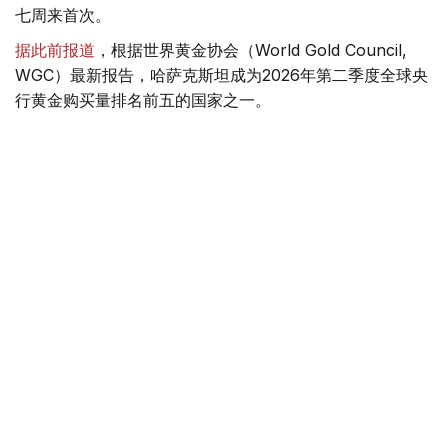
七周来首次。
据此前报道
，根据世界黄金协会（World Gold Council,
WGC）最新报告，哈萨克斯坦成为2026年第二季度全球央
行黄金购买量排名前五的国家之一。
季度报告显示，哈萨克斯坦国家银行黄金储备增加了15吨。
黄金储备
哈萨克斯坦
经济
金融
木合塔尔 哈力木拉
编译
08:31, 31 7月 2026
哈萨克斯坦是全球五大黄金购买国之一