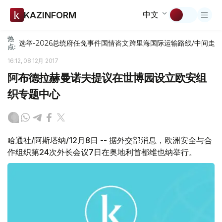
中文
KAZINFORM
热
选举-2026
总统府
任免
事件
国情咨文
跨里海国际运输路线/中间走
点:
16:12, 08 12月 2017
阿布德拉赫曼诺夫提议在世博园设立欧安组
织专题中心
哈通社/阿斯塔纳/12月8日 -- 据外交部消息，欧洲安全与合
作组织第24次外长会议7日在奥地利首都维也纳举行。