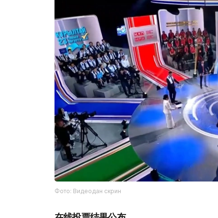
Фото: Видеодан скрин
在线投票结果公布