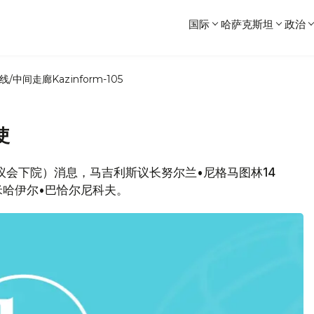
国际
哈萨克斯坦
政治
线/中间走廊
Kazinform-105
使
斯（议会下院）消息，马吉利斯议长努尔兰•尼格马图林14
哈伊尔•巴恰尔尼科夫。