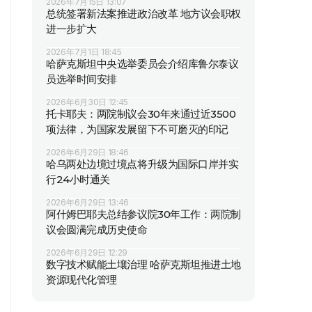
2026年7月15日 13:07
总统签署新法案推进政治改革 地方议会职权
进一步扩大
2026年7月1日 18:45
哈萨克斯坦中央选举委员会介绍库鲁尔泰议
员选举时间安排
2026年6月30日 12:45
托卡耶夫：两院制议会30年来通过近3500
项法律，为国家发展留下不可磨灭的印记
2026年6月29日 18:46
哈乌两处边境过境点将升级为国际口岸并实
行24小时通关
2026年6月29日 13:46
阿什姆巴耶夫总结参议院30年工作：两院制
议会圆满完成历史使命
2026年6月29日 12:29
数字技术赋能土壤治理 哈萨克斯坦推进土地
资源现代化管理