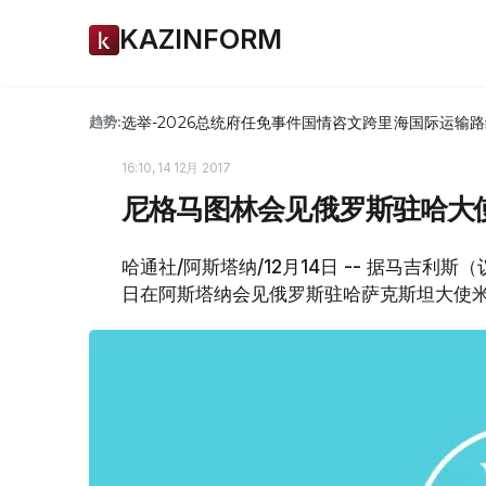
KAZINFORM
选举-2026
总统府
任免
事件
国情咨文
跨里海国际运输路
趋势:
16:10, 14 12月 2017
尼格马图林会见俄罗斯驻哈大
哈通社/阿斯塔纳/12月14日 -- 据马吉利
日在阿斯塔纳会见俄罗斯驻哈萨克斯坦大使米