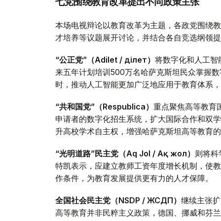
七党围绕教育改革提出不同政策主张
本场电视辩论以教育改革为主题，各政党围绕教
才培养等议题展开讨论，并结合各自竞选纲领提
“公正党”（Adilet / Әділет）
将数字化和人工智
来五年计划培训500万名哈萨克斯坦民众掌握
时，推动人工智能更加广泛地应用于教育体系，
“共和国党”（Respublica）
重点聚焦高等教育
申请者的数字化招生系统，扩大国际合作和双学
升高校学术自主权，增强哈萨克斯坦高等教育的
“光明道路”民主党（Aq Jol / Ақ жол）
则将科
特凯表示，应建立教师工资年度增长机制，使教
作条件，为教育发展提供更有力的人才保障。
全国社会民主党（NSDP / ЖСДП）
继续主张扩
高等教育并非民粹主义政策，德国、挪威和芬兰