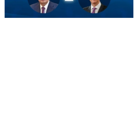
Фото: Ақорда
菲利普国王在信中感谢托卡耶夫总统就比利时国庆日发来的
诚挚祝福。
国王同时表示，高度重视应托卡耶夫总统邀请于今年对哈萨
克斯坦进行国事访问，并期待此次访问进一步推动两国关系
发展。
总统
外交
哈斯穆-卓玛尔特·托卡耶夫
达娜 努尔巴克提
编译