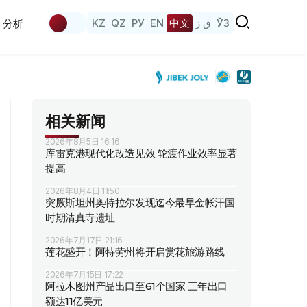
KZ
QZ
РУ
EN
中文
ق ز
ЎЗ
分析
相关新闻
2026年8月5日 16:16
库雷克港现代化改造见效 轮渡作业效率显著
提高
2026年8月4日 11:50
突厥斯坦州奥特拉尔发现迄今最早金帐汗国
时期清真寺遗址
2026年7月17日 21:16
莲花盛开！阿特劳州将开启赏花旅游路线
2026年7月15日 17:22
阿拉木图州产品出口至61个国家 三年出口
额达11亿美元