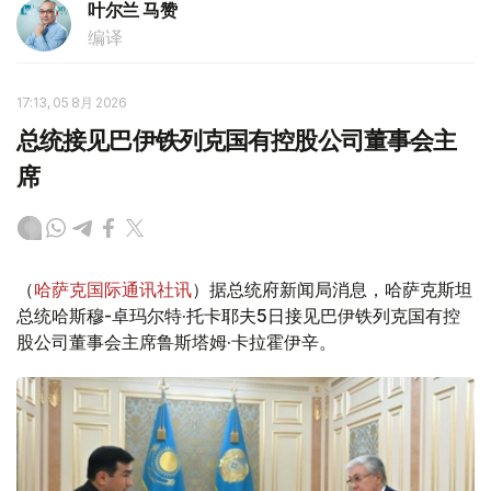
叶尔兰 马赞
编译
17:13, 05 8月 2026
总统接见巴伊铁列克国有控股公司董事会主
席
（
哈萨克国际通讯社讯
）据总统府新闻局消息，哈萨克斯坦
总统哈斯穆-卓玛尔特·托卡耶夫5日接见巴伊铁列克国有控
股公司董事会主席鲁斯塔姆·卡拉霍伊辛。