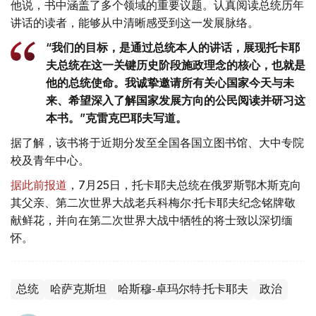
他说，书中涵盖了多个领域的重要议题。认真阅读总统历年
讲话的读者，能够从中清晰感受到这一发展脉络。
“我们的目标，是通过总统本人的讲话，展现托卡耶
夫总统在这一关键历史阶段施政理念的核心，也就是
他的总统使命。我诚挚邀请所有关心国家今天与未
来、希望深入了解国家发展方向的公民阅读并研习这
本书。”克雷克巴耶夫写道。
据了解，该书将于近期分发至全国各国立图书馆、大中专院
校及青年中心。
据此前报道
，7月25日，托卡耶夫总统在俄罗斯鄂木斯克向
其父亲、第二次世界大战老兵科梅尔·托卡耶夫纪念铭牌敬
献鲜花，并向在第二次世界大战中牺牲的将士致以深切缅
怀。
总统
哈萨克斯坦
哈斯穆-卓玛尔特·托卡耶夫
政治