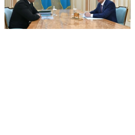
Фото: Ақорда
会谈中，总统听取了工作任务落实进展，以及集团发展规划
报告。
卡拉霍伊辛表示，公司投资和贷款组合预计将达到14.3万亿
坚戈，并增至16.5万亿坚戈，年净利润将超过4000亿坚
戈。
根据 2025 年的统计结果，在控股公司的支持下，共有77.5
万个家庭（包括1.16万个等候名单上的家庭）获得了住房。
去年，共资助了77个大型项目和2.74万个中小企业项目，
扶持了131家出口型企业。7200家农业生产企业租赁了1.14