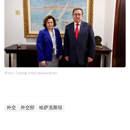
Фото: Сыртқы істер министрлігі
外交
外交部
哈萨克斯坦
木合塔尔 哈力木拉
编译