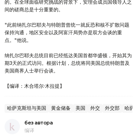
的。在全球面临研究挑战的背景下，安理会成员国领导人之
间的磋商总是十分重要的。
"此前纳扎尔巴耶夫与特朗普曾统一就反恐和核不扩散问题
保持沟通，地区安全以及阿富汗局势亦是双方会谈的重
点。"他说。
纳扎尔巴耶夫总统目前已经抵达美国首都华盛顿，开始其为
期3天的正式访问。根据计划，总统将同美国总统特朗普及
美国商界人士举行会谈。
【编译：木合塔尔·木拉提】
哈萨克斯坦与美国
黄金储备
美国
外交
外交部
哈萨
без автора
编译