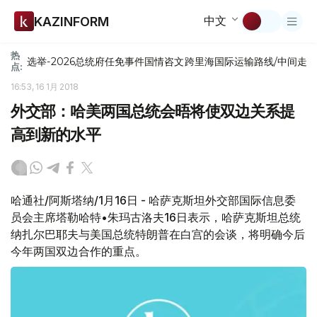
中文
KAZINFORM
热
选举-2026
总统府
任免
事件
国情咨文
跨里海国际运输路线/中间走
点:
16:53, 16 1月 2018
外交部：哈美两国总统会晤将使双边关系提
高到新的水平
哈通社/阿斯塔纳/1月16日 - 哈萨克斯坦外交部国际信息委
员会主席塔勒哈特•朱玛古洛夫16日表示，哈萨克斯坦总统
纳扎尔巴耶夫与美国总统特朗普在白宫的会谈，将明确今后
今年两国双边合作的重点。