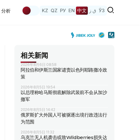
KZ
QZ
РУ
EN
中文
ق ز
ЎЗ
分析
相关新闻
2026年8月6日 08:58
阿拉伯和伊斯兰国家谴责以色列耶路撒冷政
策
2026年8月5日 19:54
以总理称哈马斯彻底解除武装前不会从加沙
撤军
2026年8月5日 14:42
俄罗斯扩大外国人可被驱逐出境行政违法行
为范围
2026年8月5日 11:32
乌克兰无人机袭击或致Wildberries损失达