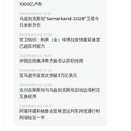
1000亿卢布
2026年8月5日 10:51
乌兹别克斯坦“Samarkand-2028”卫星今
日发射升空
2026年8月4日 22:52
世卫组织：刚果（金）埃博拉疫情蔓延速度
已超应对能力
2026年8月4日 19:50
伊朗总统佩泽希齐扬否认辞职传闻
2026年8月4日 17:20
亚马逊市值首次突破3万亿美元
2026年8月4日 13:09
吉尔吉斯斯坦与乌兹别克斯坦启动边境村庄
互换程序
2026年8月4日 09:31
阿塞拜疆和格鲁吉亚将货运列车跨境通行时
间缩短近一半