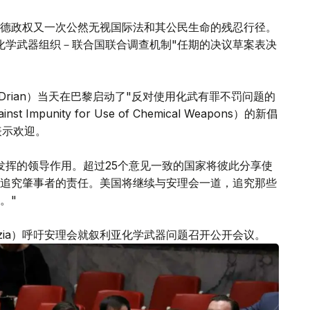
德政权又一次公然无视国际法和其公民生命的残忍行径。
化学武器组织－联合国联合调查机制"任期的决议草案表决
e Drian）当天在巴黎启动了"反对使用化武有罪不罚问题的
inst Impunity for Use of Chemical Weapons）的新倡
表示欢迎。
发挥的领导作用。超过25个意见一致的国家将彼此分享使
追究肇事者的责任。美国将继续与安理会一道，追究那些
。"
benzia）呼吁安理会就叙利亚化学武器问题召开公开会议。