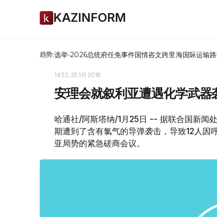
KAZINFORM
选举-2026
总统府
任免
事件
国情咨文
跨里海国际运输路
趋势:
14:52, 25 1月 2018
安理会就叙利亚遭遇化学武器
哈通社/阿斯塔纳/1月25日 -- 据联合国
期遭到了含有氯气的导弹袭击，导致12人因
亚局势的紧急磋商会议。