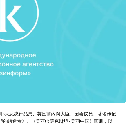
耶夫总统作品集、英国前内阁大臣、国会议员、著名传记
斯坦的缔造者》、《美丽哈萨克斯坦•美丽中国》画册，以