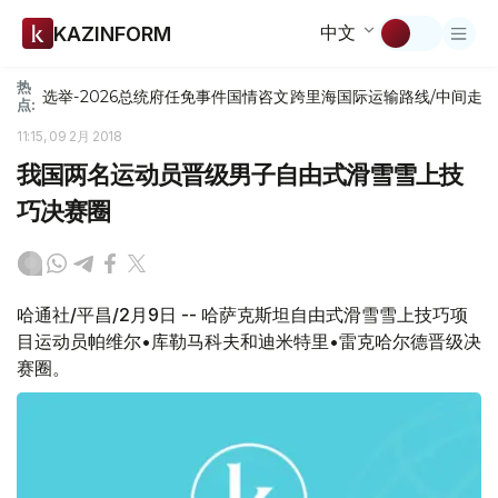
中文
KAZINFORM
热
选举-2026
总统府
任免
事件
国情咨文
跨里海国际运输路线/中间走
点:
11:15, 09 2月 2018
我国两名运动员晋级男子自由式滑雪雪上技
巧决赛圈
哈通社/平昌/2月9日 -- 哈萨克斯坦自由式滑雪雪上技巧项
目运动员帕维尔•库勒马科夫和迪米特里•雷克哈尔德晋级决
赛圈。