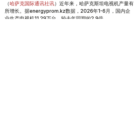
（
哈萨克国际通讯社讯
）近年来，哈萨克斯坦电视机产量有
所增长。据energyprom.kz数据，2026年1-6月，国内企
业生产电视机11.29万台，较去年同期的2.9倍。
Фото: Мақсат Шағырбаев / Kazinform
数据显示，这是自2015年以来上半年最高的产量数据。然
而，目前的产量仍远低于十年前的历史最高水平。例如，