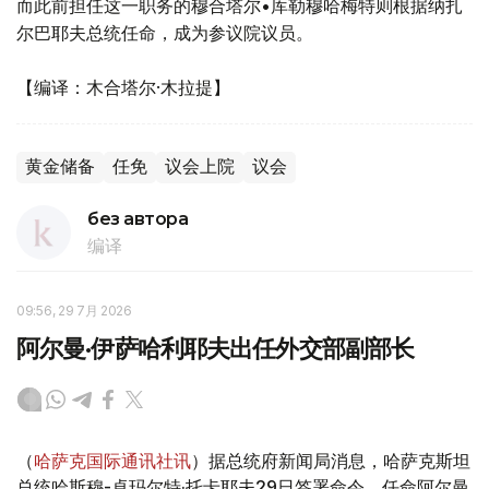
而此前担任这一职务的穆合塔尔•库勒穆哈梅特则根据纳扎
尔巴耶夫总统任命，成为参议院议员。
【编译：木合塔尔·木拉提】
黄金储备
任免
议会上院
议会
без автора
编译
09:56, 29 7月 2026
阿尔曼·伊萨哈利耶夫出任外交部副部长
（
哈萨克国际通讯社讯
）据总统府新闻局消息，哈萨克斯坦
总统哈斯穆-卓玛尔特·托卡耶夫29日签署命令，任命阿尔曼